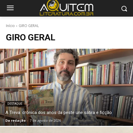
Início
GIRO GERAL
GIRO GERAL
DESTAQUE
A Treva: crônica dos anos da peste une sátira e ficção
Da redação
-
7 de agosto de 2026