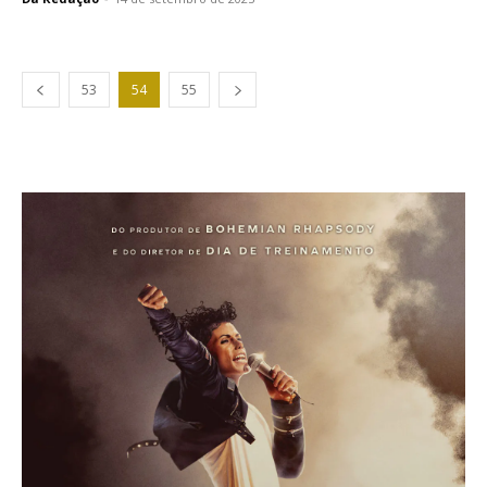
53
54
55