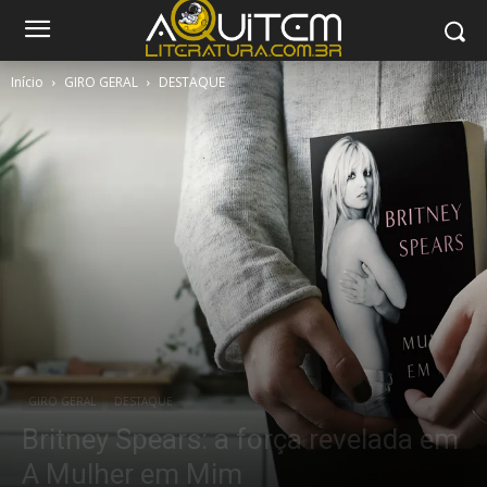
Início
GIRO GERAL
DESTAQUE
GIRO GERAL
DESTAQUE
Britney Spears: a força revelada em
A Mulher em Mim