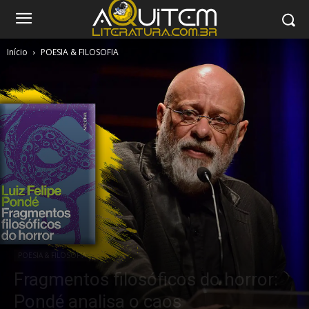
Início
POESIA & FILOSOFIA
POESIA & FILOSOFIA
Fragmentos filosóficos do horror:
Pondé analisa o caos