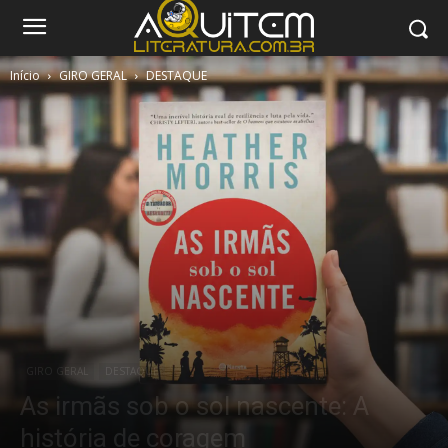
Início
GIRO GERAL
DESTAQUE
GIRO GERAL
DESTAQUE
As irmãs sob o sol nascente: A
história de coragem