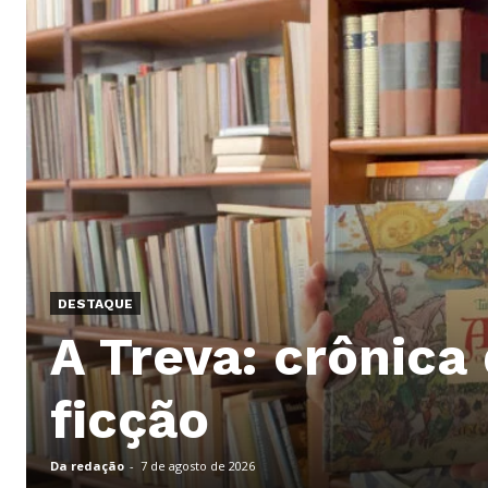
DESTAQUE
A Treva: crônica
ficção
Da redação
-
7 de agosto de 2026