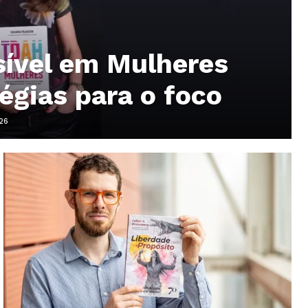
A
sível em Mulheres
tégias para o foco
26