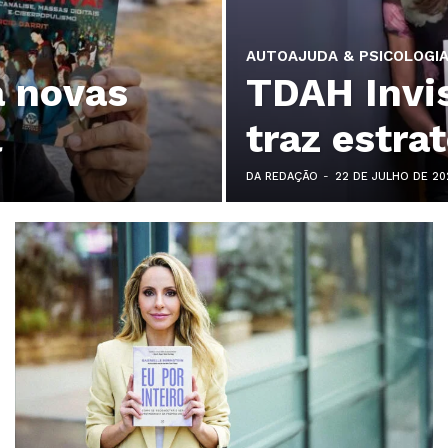
AUTOAJUDA & PSICOLOGI
a novas
TDAH Invi
l
traz estra
DA REDAÇÃO
-
22 DE JULHO DE 20