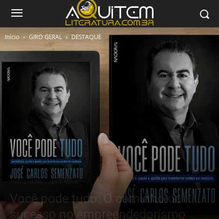
Início
GIRO GERAL
DESTAQUE
GIRO GERAL
DESTAQUE
Você pode tudo: O caminho do
sucesso no empreendedorismo