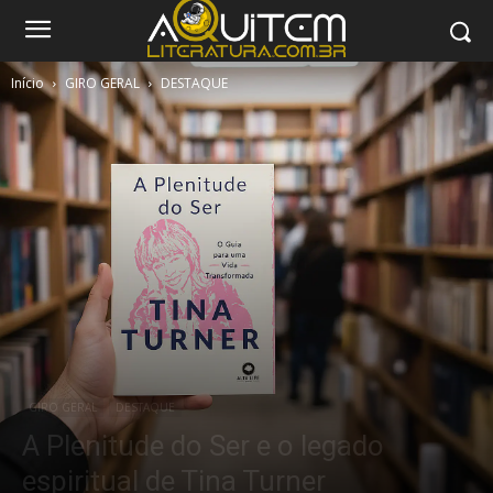
Início
GIRO GERAL
DESTAQUE
GIRO GERAL
DESTAQUE
A Plenitude do Ser e o legado
espiritual de Tina Turner