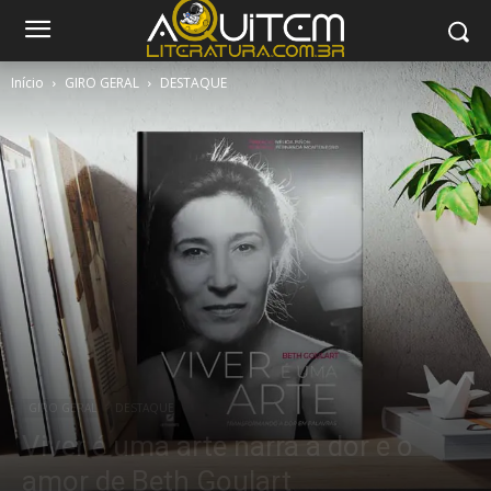
Início
GIRO GERAL
DESTAQUE
GIRO GERAL
DESTAQUE
Viver é uma arte narra a dor e o
amor de Beth Goulart