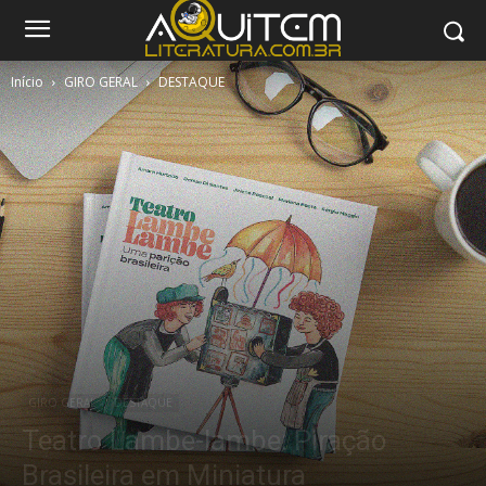
Início
GIRO GERAL
DESTAQUE
GIRO GERAL
DESTAQUE
Teatro Lambe-lambe: Piração
Brasileira em Miniatura