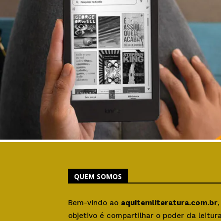
QUEM SOMOS
Bem-vindo ao
aquitemliteratura.com.br
objetivo é compartilhar o poder da leitu