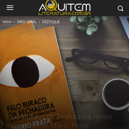
Início
GIRO GERAL
DESTAQUE
GIRO GERAL
DESTAQUE
Pelo Buraco da Fechadura revela
memórias de Mario Prata