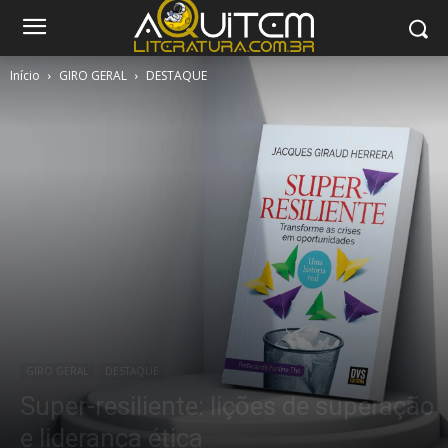
Início
GIRO GERAL
DESTAQUE
GIRO GERAL
DESTAQUE
Super-resiliente: lições de superação
e liderança ética