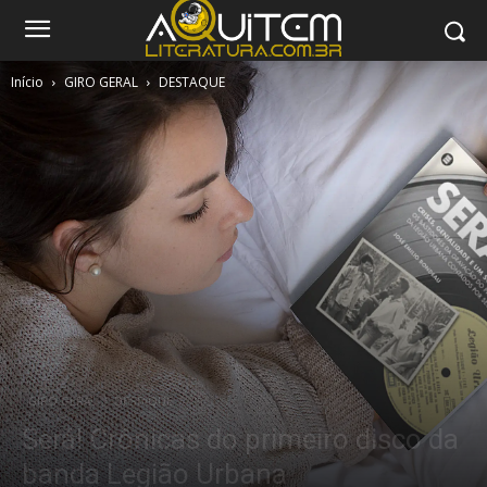
Início
GIRO GERAL
DESTAQUE
GIRO GERAL
DESTAQUE
Será! Crônicas do primeiro disco da
banda Legião Urbana