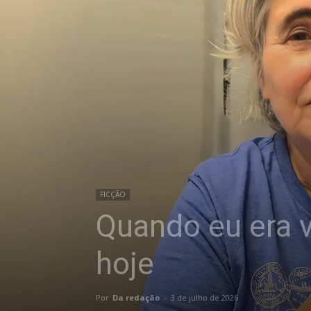
FICÇÃO
Quando eu era v
hoje
Por
Da redação
-
3 de julho de 2026