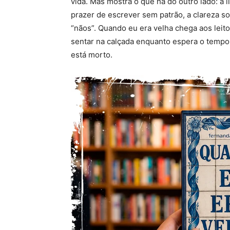
vida. Mas mostra o que há do outro lado: a 
prazer de escrever sem patrão, a clareza s
“nãos”. Quando eu era velha chega aos lei
sentar na calçada enquanto espera o tempo
está morto.