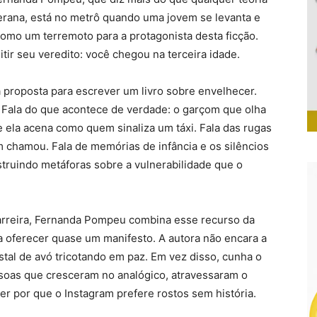
eterana, está no metrô quando uma jovem se levanta e
como um terremoto para a protagonista desta ficção.
r seu veredito: você chegou na terceira idade.
proposta para escrever um livro sobre envelhecer.
s. Fala do que acontece de verdade: o garçom que olha
e ela acena como quem sinaliza um táxi. Fala das rugas
hamou. Fala de memórias de infância e os silêncios
truindo metáforas sobre a vulnerabilidade que o
e carreira, Fernanda Pompeu combina esse recurso da
oferecer quase um manifesto. A autora não encara a
tal de avó tricotando em paz. Em vez disso, cunha o
ssoas que cresceram no analógico, atravessaram o
der por que o Instagram prefere rostos sem história.