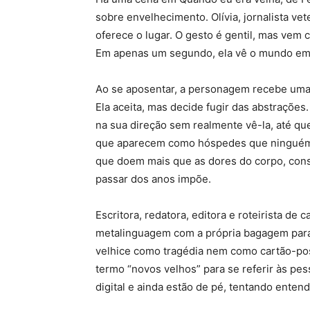
sobre envelhecimento. Olívia, jornalista v
oferece o lugar. O gesto é gentil, mas vem 
Em apenas um segundo, ela vê o mundo emiti
Ao se aposentar, a personagem recebe uma 
Ela aceita, mas decide fugir das abstraçõe
na sua direção sem realmente vê-la, até qu
que aparecem como hóspedes que ninguém c
que doem mais que as dores do corpo, cons
passar dos anos impõe.
Escritora, redatora, editora e roteirista d
metalinguagem com a própria bagagem para 
velhice como tragédia nem como cartão-pos
termo “novos velhos” para se referir às pe
digital e ainda estão de pé, tentando enten