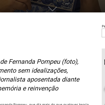
Pe
 de Fernanda Pompeu (foto),
mento sem idealizações,
rnalista aposentada diante
memória e reinvenção
rnanda Pompeu, que diz mais do que qualquer teoria