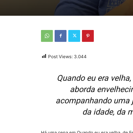
Post Views:
3.044
Quando eu era velha,
aborda envelheci
acompanhando uma jo
da idade, da 
Há uma cena em Quando eu era velha, de Fe