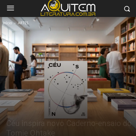
Início
ARTES
ARTES
Céu inspira novo Caderno-ensaio do
Tomie Ohtake