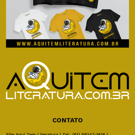
CONTATO
Site Aqui Tem Literatura | Tel.: (61) 99247-1616 |