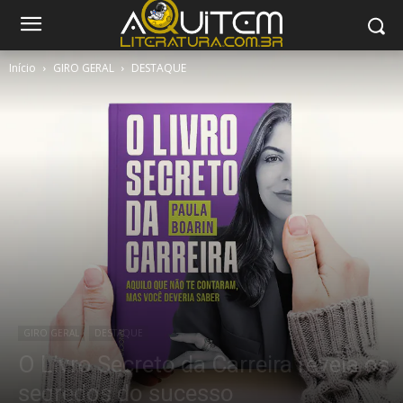
Início
GIRO GERAL
DESTAQUE
GIRO GERAL
DESTAQUE
O Livro Secreto da Carreira revela os
segredos do sucesso