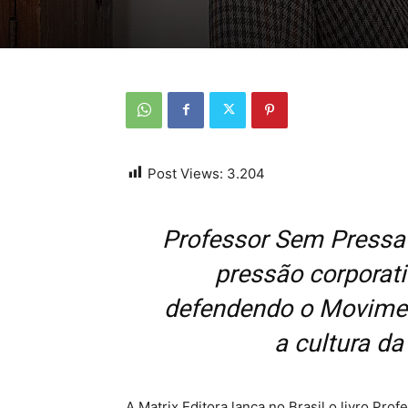
Post Views:
3.204
Professor Sem Pressa 
pressão corporati
defendendo o Movimen
a cultura d
A Matrix Editora lança no Brasil o livro Pr