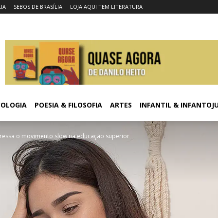
LIA
SEBOS DE BRASÍLIA
LOJA AQUI TEM LITERATURA
COLOGIA
POESIA & FILOSOFIA
ARTES
INFANTIL & INFANTOJ
ressa o movimento slow na educação superior