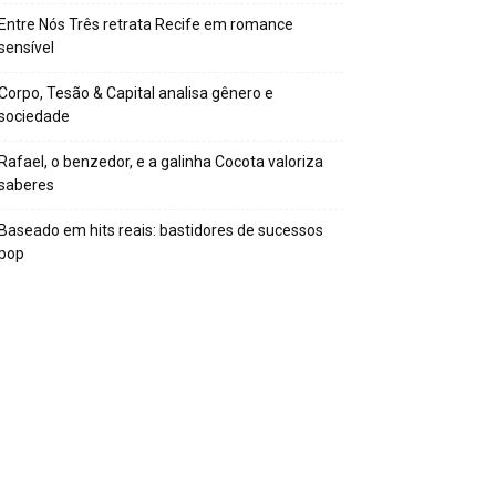
Entre Nós Três retrata Recife em romance
sensível
Corpo, Tesão & Capital analisa gênero e
sociedade
Rafael, o benzedor, e a galinha Cocota valoriza
saberes
Baseado em hits reais: bastidores de sucessos
pop