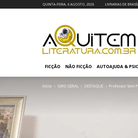
QUINTA-FEIRA, 6 AGOSTO, 2026
LIVRARIAS DE BRASÍ
FICÇÃO
NÃO FICÇÃO
AUTOAJUDA & PSI
Início
GIRO GERAL
DESTAQUE
Professor Sem P