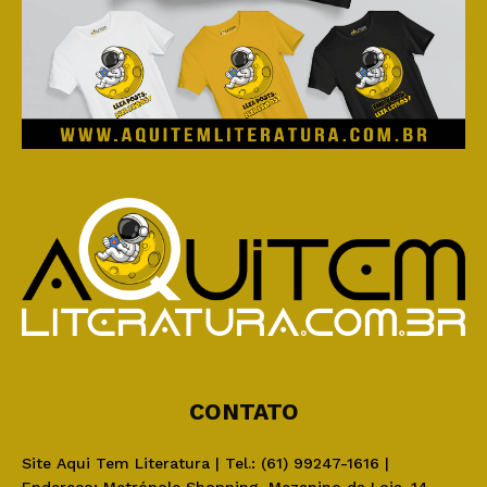
CONTATO
Site Aqui Tem Literatura | Tel.: (61) 99247-1616 |
Endereço: Metrópole Shopping, Mezanino da Loja. 14,