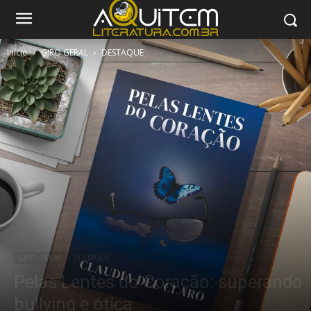
Início
GIRO GERAL
DESTAQUE
GIRO GERAL
DESTAQUE
Pelas Lentes do Coração: superando
bullying e ótica