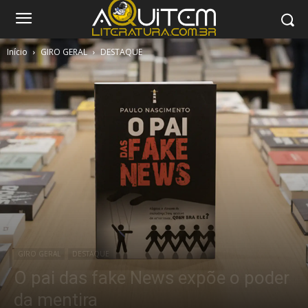
Início
GIRO GERAL
DESTAQUE
GIRO GERAL
DESTAQUE
O pai das fake News expõe o poder
da mentira