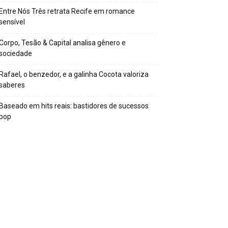
Entre Nós Três retrata Recife em romance
sensível
Corpo, Tesão & Capital analisa gênero e
sociedade
Rafael, o benzedor, e a galinha Cocota valoriza
saberes
Baseado em hits reais: bastidores de sucessos
pop