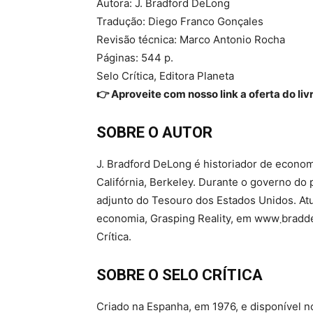
Autora: J. Bradford DeLong
Tradução: Diego Franco Gonçales
Revisão técnica: Marco Antonio Rocha
Páginas: 544 p.
Selo Crítica, Editora Planeta
👉 Aproveite com nosso link a oferta do liv
SOBRE O AUTOR
J. Bradford DeLong é historiador de econo
Califórnia, Berkeley. Durante o governo do p
adjunto do Tesouro dos Estados Unidos. At
economia, Grasping Reality, em www܂braddelong܂substack܂com. Este é seu primeiro livro pelo selo
Crítica.
SOBRE O SELO CRÍTICA
Criado na Espanha, em 1976, e disponível no