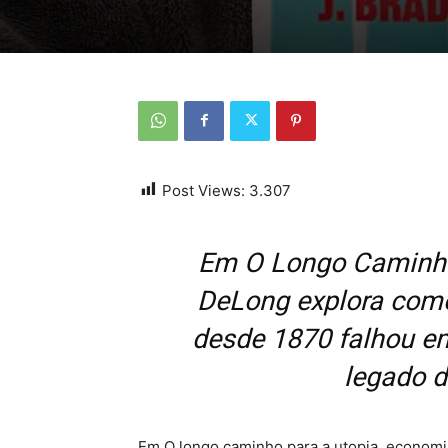
Post Views:
3.307
Em O Longo Caminho 
DeLong explora com
desde 1870 falhou em
legado d
Em O longo caminho para a utopia, economis