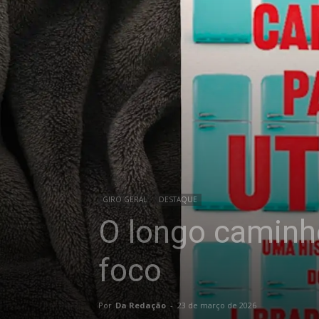
GIRO GERAL
DESTAQUE
O longo caminho
foco
Por
Da Redação
-
23 de março de 2026