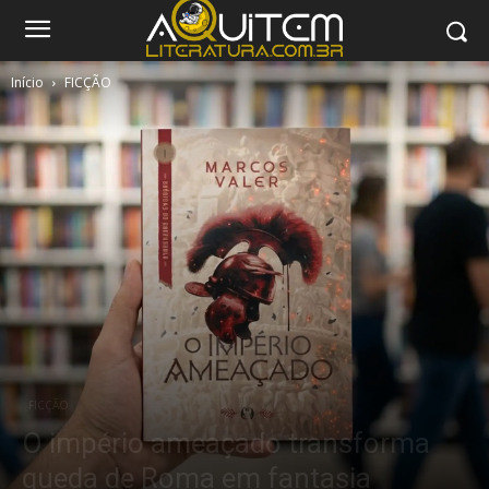
Início
FICÇÃO
FICÇÃO
O império ameaçado transforma
queda de Roma em fantasia