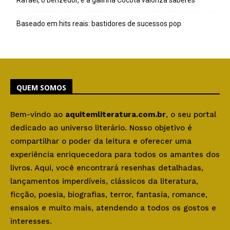
Rafael, o benzedor, e a galinha Cocota valoriza saberes
Baseado em hits reais: bastidores de sucessos pop
QUEM SOMOS
Bem-vindo ao
aquitemliteratura.com.br
, o seu portal
dedicado ao universo literário. Nosso objetivo é
compartilhar o poder da leitura e oferecer uma
experiência enriquecedora para todos os amantes dos
livros. Aqui, você encontrará resenhas detalhadas,
lançamentos imperdíveis, clássicos da literatura,
ficção, poesia, biografias, terror, fantasia, romance,
ensaios e muito mais, atendendo a todos os gostos e
interesses.