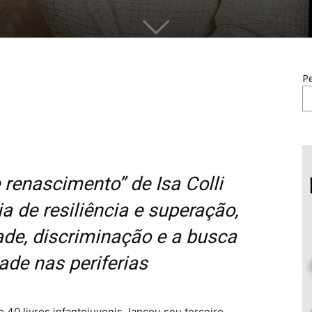
Pe
e renascimento” de Isa Colli
ia de resiliência e superação,
de, discriminação e a busca
ade nas periferias
e 40 livros infantojuvenis, lançou seu terceiro