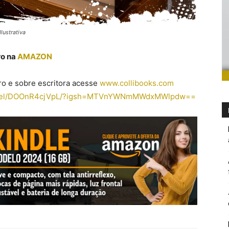
lustrativa
ro na
AMAZON
ro e sobre escritora acesse
www.collibooks.com
m/reel/DOOnR4cjVpL/?igsh=MTVnYWNmMWdxMWlpdw==