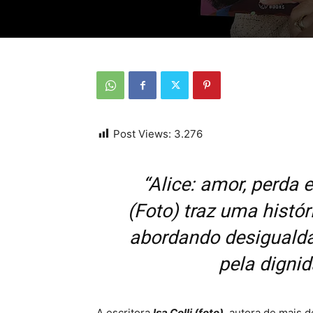
Post Views:
3.276
“Alice: amor, perda 
(Foto) traz uma histór
abordando desigualda
pela dignid
A escritora
Isa Colli (foto)
, autora de mais d