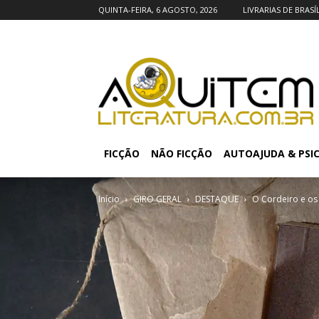
QUINTA-FEIRA, 6 AGOSTO, 2026
LIVRARIAS DE BRASÍ
FICÇÃO
NÃO FICÇÃO
AUTOAJUDA & PSI
Início
GIRO GERAL
DESTAQUE
O Cordeiro e os