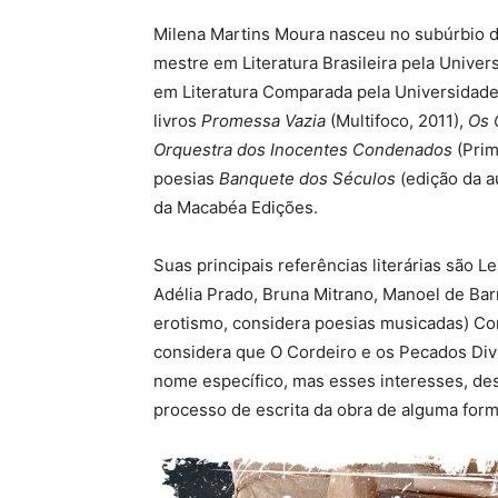
Milena Martins Moura nasceu no subúrbio do
mestre em Literatura Brasileira pela Univer
em Literatura Comparada pela Universidade
livros
Promessa Vazia
(Multifoco, 2011),
Os 
Orquestra dos Inocentes Condenados
(Prim
poesias
Banquete dos Séculos
(edição da a
da Macabéa Edições.
Suas principais referências literárias são L
Adélia Prado, Bruna Mitrano, Manoel de Barro
erotismo, considera poesias musicadas) Com
considera que O Cordeiro e os Pecados Divi
nome específico, mas esses interesses, de
processo de escrita da obra de alguma form