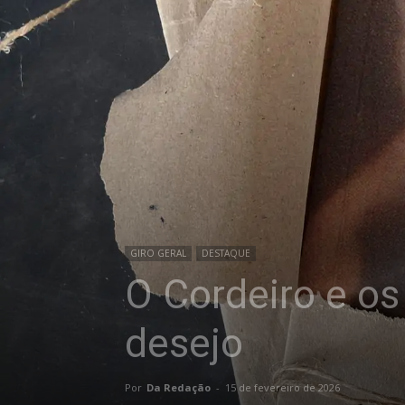
GIRO GERAL
DESTAQUE
O Cordeiro e os
desejo
Por
Da Redação
-
15 de fevereiro de 2026