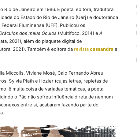
 Rio de Janeiro em 1986. É poeta, editora, tradutora,
sidade do Estado do Rio de Janeiro (Uerj) e doutoranda
 Federal Fluminense (UFF). Publicou os
Oráculos dos meus Óculos
(Multifoco, 2014) e
A
ata, 2021), além do plaquete digital de
utora, 2021). Também é editora da
revista
cassandra
e
eila Miccolis, Viviane Mosé, Caio Fernando Abreu,
s, Sylvia Plath e Hozier (cujas letras, repletas de
o lê muita coisa de variadas temáticas, a poeta
dindo o Pão não sofreu influência direta de nenhum
sconexos entre si, acabaram fazendo parte do
a.