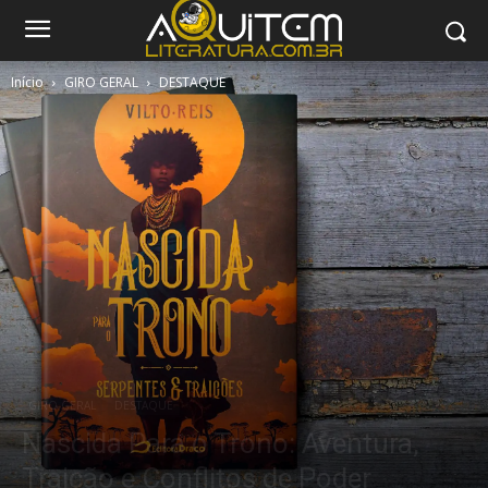
Início
GIRO GERAL
DESTAQUE
GIRO GERAL
DESTAQUE
Nascida Para o Trono: Aventura,
Traição e Conflitos de Poder