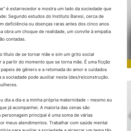
ãe” é estarrecedor e mostra um lado da sociedade que
de: Segundo estudos do Instituto Baresi, cerca de
m deficiência ou doenças raras antes dos cinco anos
a obra um choque de realidade, um convite à empatia
são contadas.
título de se tornar mãe e sim um grito social
r a partir do momento que se torna mãe. É uma ficção
, papeis de gênero e a retomada do amor e cuidados
 a sociadade pode auxiliar nesta (des/re)construção.
mulheres.
meu dia a dia e a minha própria maternidade – mesmo eu
 que já acompanhei. A maioria das cenas são
ia personagem principal é uma soma de várias
por meus atendimentos. Trabalhar com saúde mental
tória para auxiliar a sociedade a alcançar um tema tão