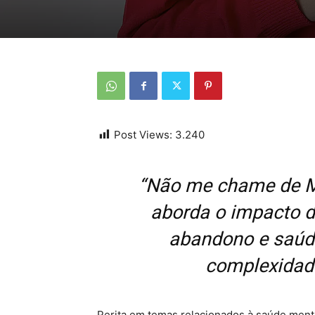
Post Views:
3.240
“Não me chame de Mã
aborda o impacto d
abandono e saúde
complexidade
Perita em temas relacionados à saúde ment