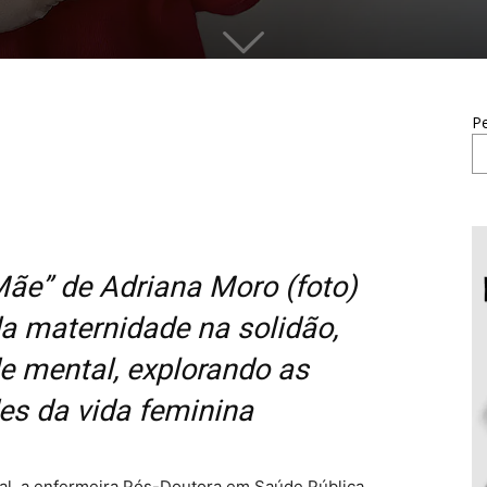
Pe
e” de Adriana Moro (foto)
a maternidade na solidão,
 mental, explorando as
s da vida feminina
al, a enfermeira Pós-Doutora em Saúde Pública