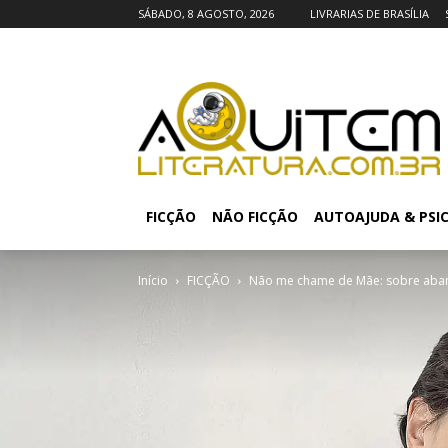
SÁBADO, 8 AGOSTO, 2026
LIVRARIAS DE BRASÍLIA
FICÇÃO
NÃO FICÇÃO
AUTOAJUDA & PSI
Início
FICÇÃO
Não me chame de Mãe: sobre aba