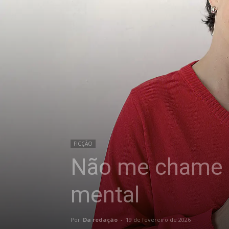
FICÇÃO
Não me chame 
mental
Por
Da redação
-
19 de fevereiro de 2026