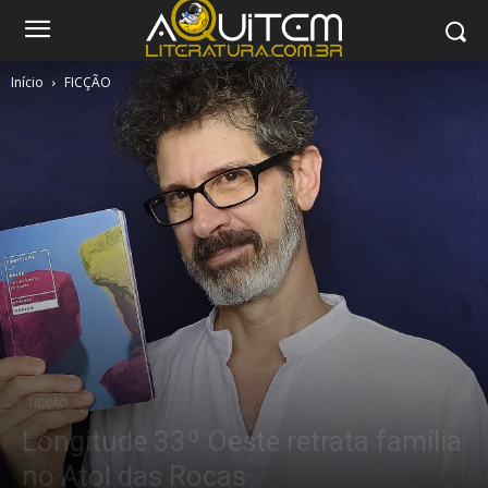
Início
FICÇÃO
FICÇÃO
Longitude 33º Oeste retrata família
no Atol das Rocas