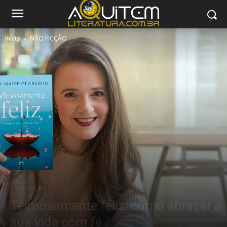
Início
NÃO FICÇÃO
NÃO FICÇÃO
Teimosamente feliz: como abraçar a
sua vida com fé