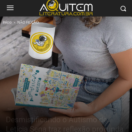
Início
NÃO FICÇÃO
NÃO FICÇÃO
Desmistificando o Autismo de
Letícia Sena traz reflexão profunda