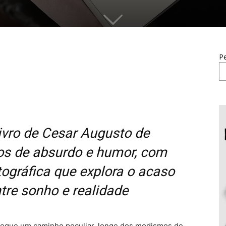
Pe
livro de Cesar Augusto de
os de absurdo e humor, com
ográfica que explora o acaso
ntre sonho e realidade
 segue um caminho peculiar, longe dos modismos de