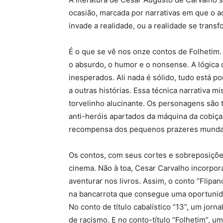
ocasião, marcada por narrativas em que o
invade a realidade, ou a realidade se tran
É o que se vê nos onze contos de Folhetim. 
o absurdo, o humor e o nonsense. A lógica 
inesperados. Ali nada é sólido, tudo está p
a outras histórias. Essa técnica narrativa 
torvelinho alucinante. Os personagens são t
anti-heróis apartados da máquina da cobiça
recompensa dos pequenos prazeres mundan
Os contos, com seus cortes e sobreposições
cinema. Não à toa, Cesar Carvalho incorpora
aventurar nos livros. Assim, o conto “Flipa
na bancarrota que consegue uma oportunidad
No conto de título cabalístico “13”, um jor
de racismo. E no conto-título “Folhetim”, u