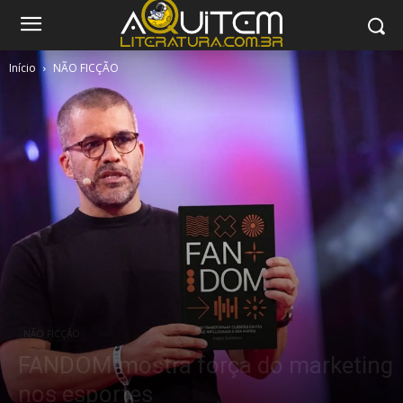
Início
NÃO FICÇÃO
NÃO FICÇÃO
FANDOM mostra força do marketing
nos esportes