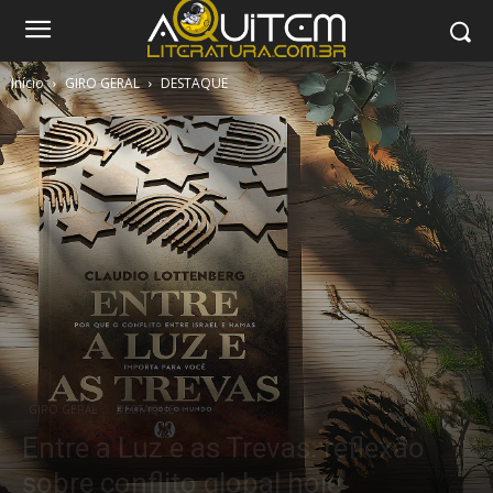
Início
GIRO GERAL
DESTAQUE
GIRO GERAL
DESTAQUE
Entre a Luz e as Trevas: reflexão
sobre conflito global hoje