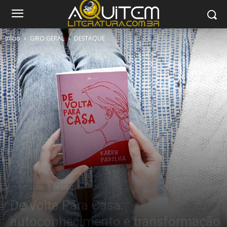
Início
GIRO GERAL
DESTAQUE
GIRO GERAL
DESTAQUE
De Volta Para Casa:
autoconhecimento e transformação