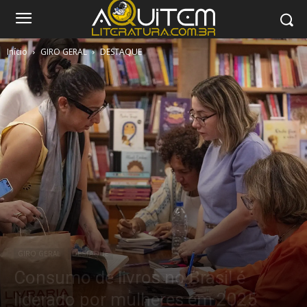
Início
GIRO GERAL
DESTAQUE
GIRO GERAL
DESTAQUE
Consumo de livros no Brasil é
liderado por mulheres em 2025