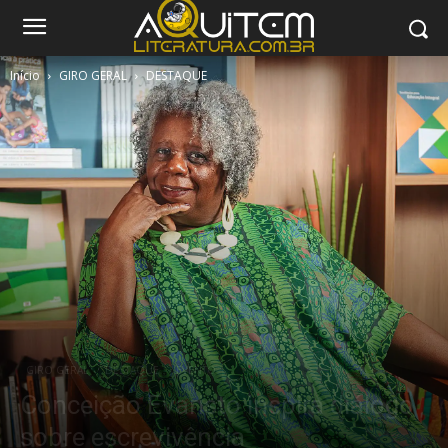
Início
GIRO GERAL
DESTAQUE
GIRO GERAL
DESTAQUE
EVENTO
Conceição Evaristo inspira diálogo
sobre escrevivência