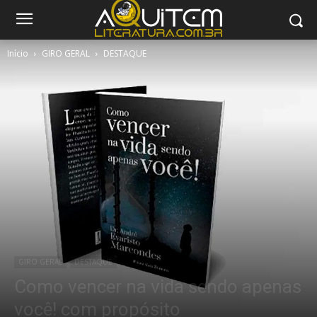
Início
GIRO GERAL
DESTAQUE
GIRO GERAL
DESTAQUE
Como vencer na vida sendo apenas
você! com propósito