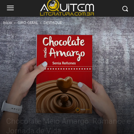
Início
GIRO GERAL
DESTAQUE
GIRO GERAL
DESTAQUE
Chocolate Meio Amargo: Romance e
Jornada de Vida