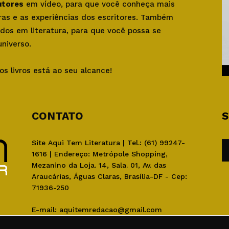
utores
em vídeo, para que você conheça mais
bras e as experiências dos escritores. Também
dos em literatura, para que você possa se
niverso.
os livros está ao seu alcance!
CONTATO
S
Site Aqui Tem Literatura | Tel.: (61) 99247-
1616 | Endereço: Metrópole Shopping,
Mezanino da Loja. 14, Sala. 01, Av. das
Araucárias, Águas Claras, Brasília-DF - Cep:
71936-250
E-mail:
aquitemredacao@gmail.com