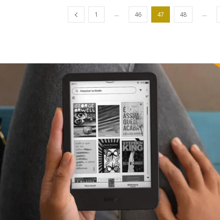
...
...
1
46
47
48