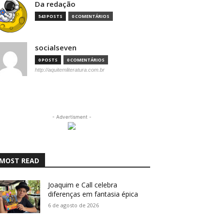
Da redação
543 POSTS
0 COMENTÁRIOS
socialseven
0 POSTS
0 COMENTÁRIOS
http://aquitemliteratura.com.br
- Advertisment -
MOST READ
Joaquim e Call celebra
diferenças em fantasia épica
6 de agosto de 2026