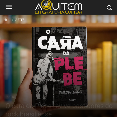
Início
ARTES
ARTES
O cara da Plebe revive bastidores do
rock brasiliense