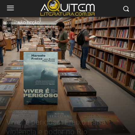
Início
NÃO FICÇÃO
NÃO FICÇÃO
Viver é perigoso: Freixo narra
violência e poder no Rio