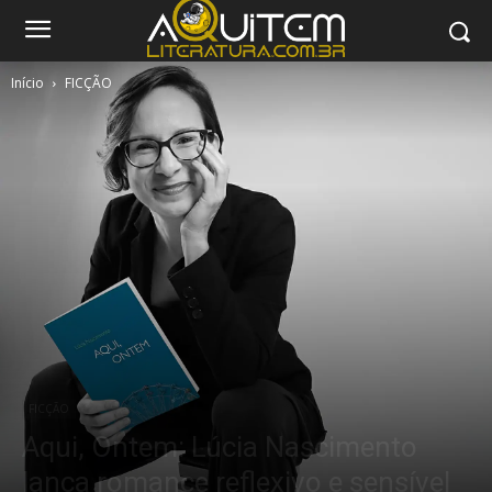
Início
FICÇÃO
FICÇÃO
Aqui, Ontem: Lúcia Nascimento
lança romance reflexivo e sensível