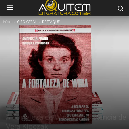
Início
GIRO GERAL
DESTAQUE
GIRO GERAL
DESTAQUE
A Fortaleza de Wira: A Resistência de
Vera Kloczak