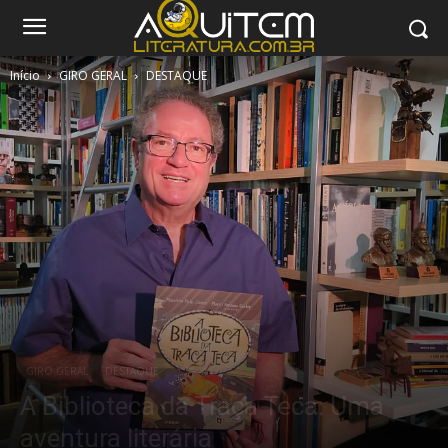
Início
GIRO GERAL
DESTAQUE
GIRO GERAL
DESTAQUE
A Biblioteca da Traça Teca: Uma
aventura literária