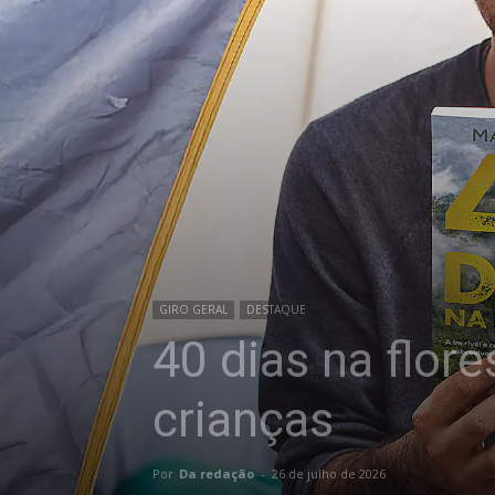
GIRO GERAL
DESTAQUE
40 dias na flore
crianças
Por
Da redação
-
26 de julho de 2026