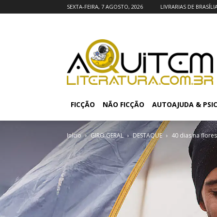
SEXTA-FEIRA, 7 AGOSTO, 2026
LIVRARIAS DE BRASÍLI
FICÇÃO
NÃO FICÇÃO
AUTOAJUDA & PSI
Início
GIRO GERAL
DESTAQUE
40 dias na flore