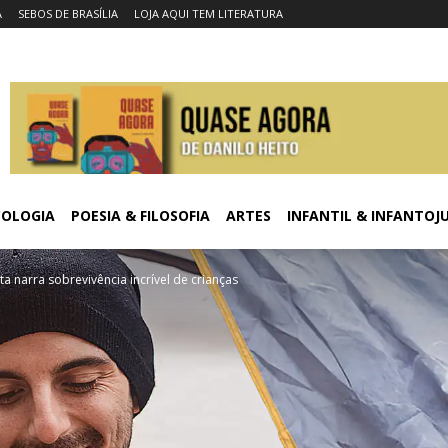
A
SEBOS DE BRASÍLIA
LOJA AQUI TEM LITERATURA
COLOGIA
POESIA & FILOSOFIA
ARTES
INFANTIL & INFANTOJ
sta narra sobrevivência incrível de crianças