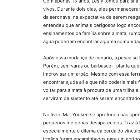
Com apenas 13 anos, Lesly tomou para si a
vivos. Durante dois dias, eles permanecer
da aeronave, na expectativa de serem resga
entendeu que animais perigosos logo encon
ensinamentos da família sobre a mata, rumo
água poderiam encontrar alguma comunida
Após essa mudança de cenário, a pesca se 
Porém, sem varas ou barbasco – planta que p
improvisar um arpão. Mesmo com essa ferra
encontrar ajuda ali e que não poderia mais
voltar para a mata à procura de uma trilha
serviram de sustento até serem encontrado
No livro, Mat Youkee se aprofunda não ape
pequenos indígenas desaparecidos. Traz à
especialmente o dilema da perda do vínculo
irmãos foram encaminhados para um abrigo i