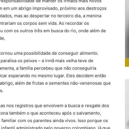
 responsabilidade de manter os irmãos mais novos
am em um abrigo improvisado, próximo aos destroços
tados, mas ao despertar no terceiro dia, a menina
trariam os corpos sem vida. Ao recordar os
u com os outros três em busca do rio, onde além de
de.
tornou uma possibilidade de conseguir alimento.
aralisa os peixes – a irmã mais velha teve de
menta, a família percebeu que não conseguiria
 ficar esperando no mesmo lugar. Eles decidem então
 e abrigo, além de frutas e sementes não-venenosas que
s.
nas nos registros que envolvem a busca e resgate dos
 tona também o que aconteceu após o salvamento,
 familiar com os parentes ainda vivos. Isso porque os
nfantil administrado pelo governo colombiano, já que