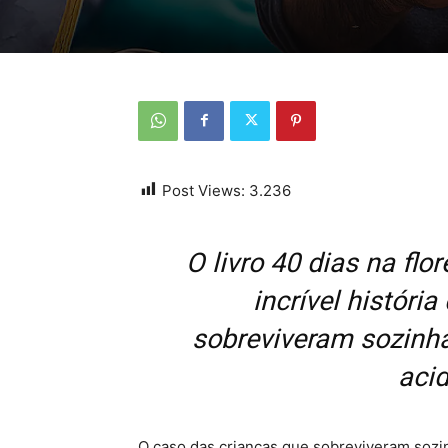
Post Views:
3.236
O livro 40 dias na flo
incrível históri
sobreviveram sozinh
aci
O caso das crianças que sobreviveram sozi