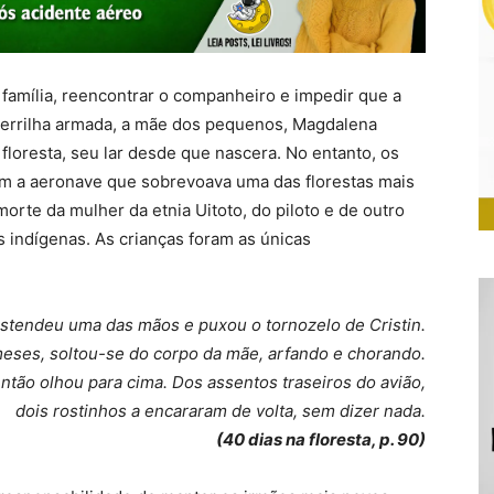
a família, reencontrar o companheiro e impedir que a
 guerrilha armada, a mãe dos pequenos, Magdalena
 floresta, seu lar desde que nascera. No entanto, os
om a aeronave que sobrevoava uma das florestas mais
rte da mulher da etnia Uitoto, do piloto e de outro
s indígenas. As crianças foram as únicas
estendeu uma das mãos e puxou o tornozelo de Cristin.
meses, soltou-se do corpo da mãe, arfando e chorando.
então olhou para cima. Dos assentos traseiros do avião,
dois rostinhos a encararam de volta, sem dizer nada.
(40 dias na floresta, p. 90)