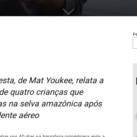
Pe
resta, de Mat Youkee, relata a
a de quatro crianças que
as na selva amazônica após
dente aéreo
nhas por 40 dias na Amazônia colombiana após a