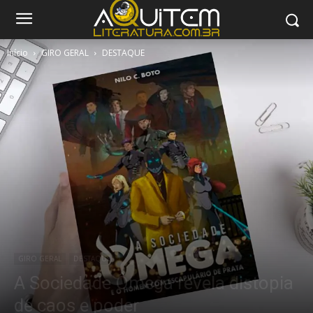
Início
GIRO GERAL
DESTAQUE
GIRO GERAL
DESTAQUE
A Sociedade Ômega revela distopia
de caos e poder