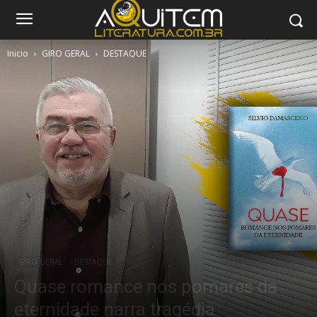
Início
GIRO GERAL
DESTAQUE
GIRO GERAL
DESTAQUE
Quase romance nos pomares da
eternidade narra tragédia