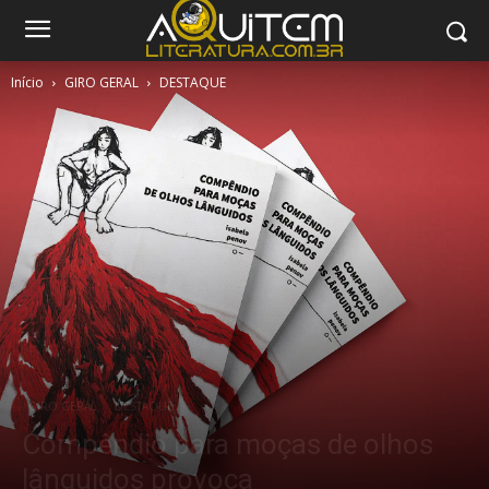
Início
GIRO GERAL
DESTAQUE
GIRO GERAL
DESTAQUE
Compêndio para moças de olhos
lânguidos provoca