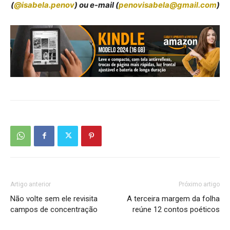
(
@isabela.penov
) ou e-mail (
penovisabela@gmail.com
)
Artigo anterior
Próximo artigo
Não volte sem ele revisita
A terceira margem da folha
campos de concentração
reúne 12 contos poéticos