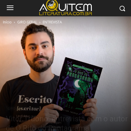
Início
GIRO GERAL
ENTREVISTA
GIRO GERAL
ENTREVISTA
Vitor Truono: entrevista com o autor
de O Rito do Pentagrama