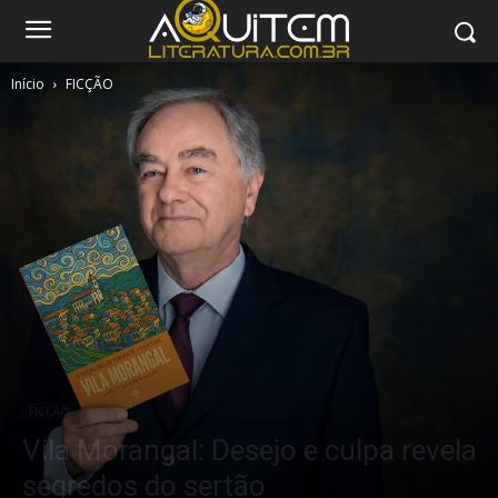
Início
FICÇÃO
FICÇÃO
Vila Morangal: Desejo e culpa revela
segredos do sertão