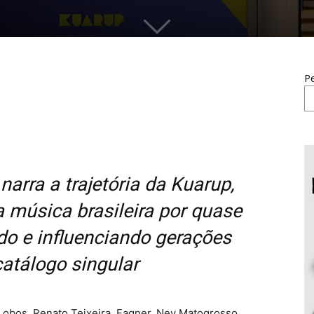
Pe
arra a trajetória da Kuarup,
a música brasileira por quase
ndo e influenciando gerações
atálogo singular
Lobos, Renato Teixeira, Fagner, Ney Matogrosso,