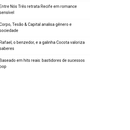
Entre Nós Três retrata Recife em romance
sensível
Corpo, Tesão & Capital analisa gênero e
sociedade
Rafael, o benzedor, e a galinha Cocota valoriza
saberes
Baseado em hits reais: bastidores de sucessos
pop