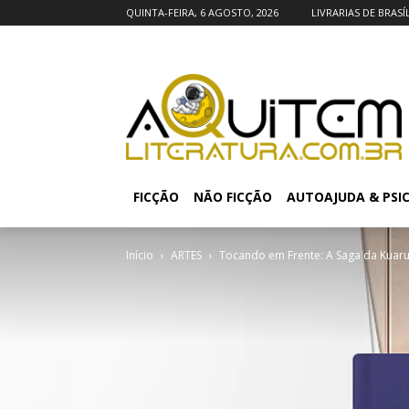
QUINTA-FEIRA, 6 AGOSTO, 2026
LIVRARIAS DE BRASÍ
FICÇÃO
NÃO FICÇÃO
AUTOAJUDA & PSI
Início
ARTES
Tocando em Frente: A Saga da Kuaru