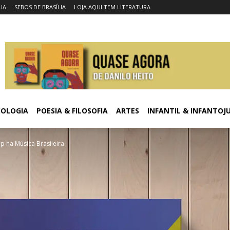
LIA
SEBOS DE BRASÍLIA
LOJA AQUI TEM LITERATURA
COLOGIA
POESIA & FILOSOFIA
ARTES
INFANTIL & INFANTOJ
p na Música Brasileira