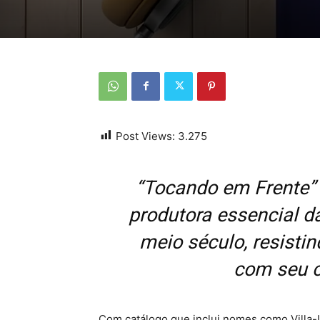
Post Views:
3.275
“Tocando em Frente” n
produtora essencial d
meio século, resisti
com seu c
Com catálogo que inclui nomes como Villa-