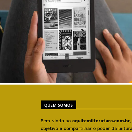
QUEM SOMOS
Bem-vindo ao
aquitemliteratura.com.br
objetivo é compartilhar o poder da leitu